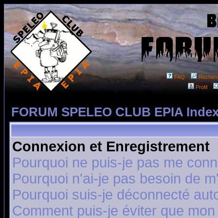
FAQ
Recher
Profil
FORUM SPELEO CLUB EPIA Index
Connexion et Enregistrement
Pourquoi ne puis-je pas me conn
Pourquoi n'ai-je pas besoin de m'
Pourquoi suis-je déconnecté au
Comment puis-je éviter que mon n