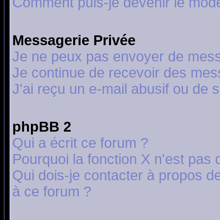
Comment puis-je devenir le modér
Messagerie Privée
Je ne peux pas envoyer de mess
Je continue de recevoir des mes
J'ai reçu un e-mail abusif ou de
phpBB 2
Qui a écrit ce forum ?
Pourquoi la fonction X n'est pas 
Qui dois-je contacter à propos de
à ce forum ?