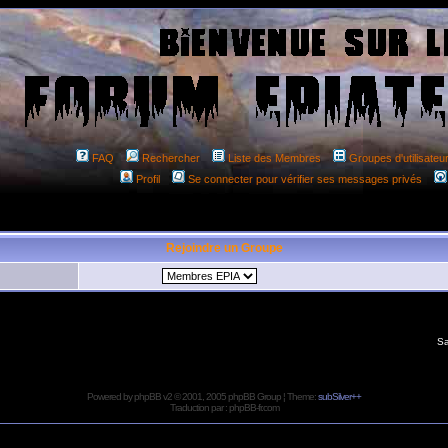
FAQ
Rechercher
Liste des Membres
Groupes d'utilisateu
Profil
Se connecter pour vérifier ses messages privés
Rejoindre un Groupe
Sa
Powered by
phpBB
v2 © 2001, 2005 phpBB Group ¦ Theme:
subSilver++
Traduction par :
phpBB-fr.com