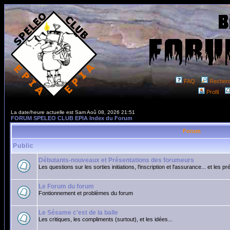
FAQ
Recher
Profil
La date/heure actuelle est Sam Aoû 08, 2026 21:51
FORUM SPELEO CLUB EPIA Index du Forum
Forum
Public
Débutants-nouveaux et Présentations des forumeurs
Les questions sur les sorties initiations, l'inscription et l'assurance... et les p
Le Forum du forum
Fontionnement et problèmes du forum
Le Sésame c'est de la balle
Les critiques, les compliments (surtout), et les idées...