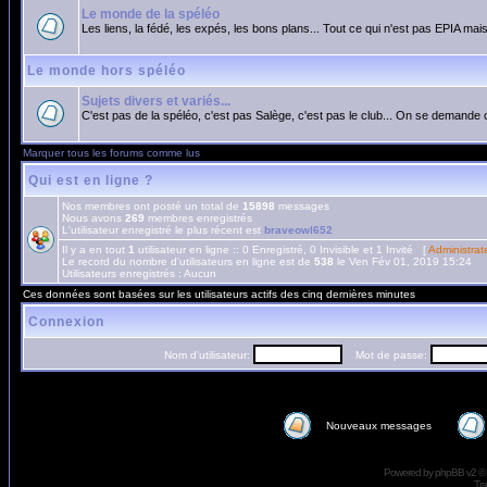
Le monde de la spéléo
Les liens, la fédé, les expés, les bons plans... Tout ce qui n'est pas EPIA mais
Le monde hors spéléo
Sujets divers et variés...
C'est pas de la spéléo, c'est pas Salège, c'est pas le club... On se demande 
Marquer tous les forums comme lus
Qui est en ligne ?
Nos membres ont posté un total de
15898
messages
Nous avons
269
membres enregistrés
L'utilisateur enregistré le plus récent est
braveowl652
Il y a en tout
1
utilisateur en ligne :: 0 Enregistré, 0 Invisible et 1 Invité [
Administrat
Le record du nombre d'utilisateurs en ligne est de
538
le Ven Fév 01, 2019 15:24
Utilisateurs enregistrés : Aucun
Ces données sont basées sur les utilisateurs actifs des cinq dernières minutes
Connexion
Nom d'utilisateur:
Mot de passe:
Nouveaux messages
Powered by
phpBB
v2 ©
Tra