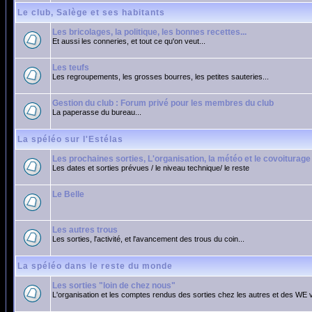
Le club, Salège et ses habitants
Les bricolages, la politique, les bonnes recettes...
Et aussi les conneries, et tout ce qu'on veut...
Les teufs
Les regroupements, les grosses bourres, les petites sauteries...
Gestion du club : Forum privé pour les membres du club
La paperasse du bureau...
La spéléo sur l'Estélas
Les prochaines sorties, L'organisation, la météo et le covoiturage
Les dates et sorties prévues / le niveau technique/ le reste
Le Belle
Les autres trous
Les sorties, l'activité, et l'avancement des trous du coin...
La spéléo dans le reste du monde
Les sorties "loin de chez nous"
L'organisation et les comptes rendus des sorties chez les autres et des WE 