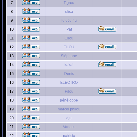
7
Tigrou
8
elisa
9
luluculnu
10
Pat
11
Gilou
12
FILOU
13
Stéphane
14
kakai
15
Denis
16
ELECTRO
17
Pilou
18
pénéloppe
19
marcel philou
20
dju
21
Vaness
22
patricia