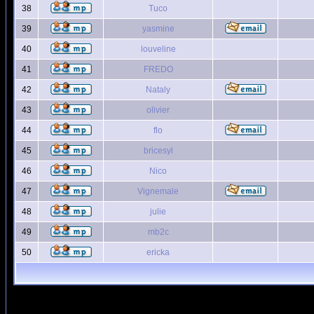
38
Tuco
39
yasmine
40
louveline
41
FREDO
42
Nataly
43
olivier
44
flo
45
bricesyl
46
Nico
47
Vignemale
48
julie
49
mb2c
50
ericka
Page
1
sur
6