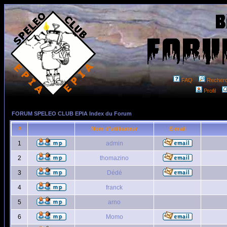
FAQ
Recher
Profil
FORUM SPELEO CLUB EPIA Index du Forum
#
Nom d'utilisateur
E-mail
1
admin
2
thomazino
3
Dédé
4
franck
5
arno
6
Momo