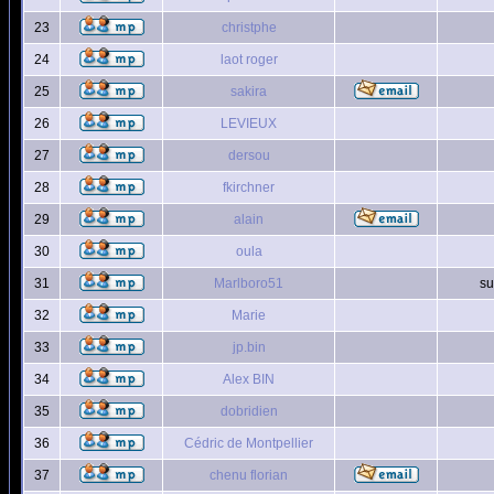
23
christphe
24
laot roger
25
sakira
26
LEVIEUX
27
dersou
28
fkirchner
29
alain
30
oula
31
Marlboro51
su
32
Marie
33
jp.bin
34
Alex BIN
35
dobridien
36
Cédric de Montpellier
37
chenu florian