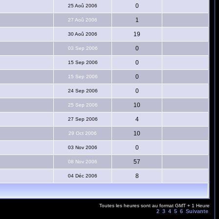
0
25 Aoû 2006
1
27 Aoû 2006
19
30 Aoû 2006
0
03 Sep 2006
0
15 Sep 2006
0
15 Sep 2006
0
24 Sep 2006
10
25 Sep 2006
4
27 Sep 2006
10
29 Oct 2006
0
03 Nov 2006
57
08 Nov 2006
8
04 Déc 2006
Toutes les heures sont au format GMT + 1 Heure
Aller à la page
1
,
2
,
3
,
4
,
5
,
6
Suivante