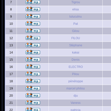
7
Tigrou
8
elisa
9
luluculnu
10
Pat
11
Gilou
12
FILOU
13
Stéphane
14
kakai
15
Denis
16
ELECTRO
17
Pilou
18
pénéloppe
19
marcel philou
20
dju
21
Vaness
22
patricia