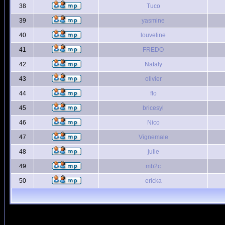
38
Tuco
39
yasmine
40
louveline
41
FREDO
42
Nataly
43
olivier
44
flo
45
bricesyl
46
Nico
47
Vignemale
48
julie
49
mb2c
50
ericka
Page
1
sur
6