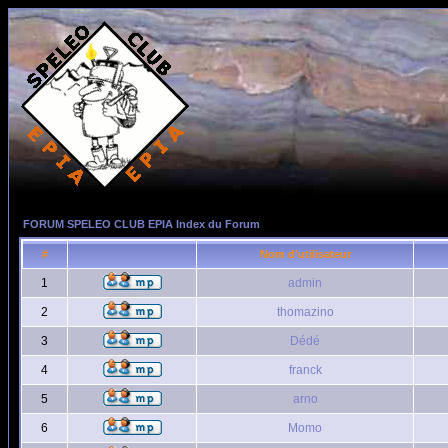
FORUM SPELEO CLUB EPIA Index du Forum
#
Nom d'utilisateur
1
admin
2
thomazino
3
Dédé
4
franck
5
arno
6
Momo