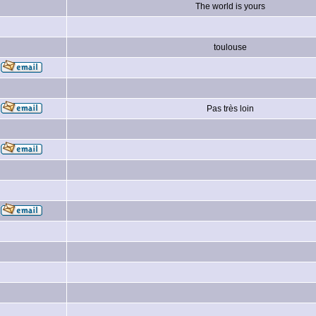
The world is yours
toulouse
Pas très loin