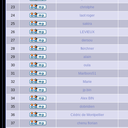
23
christphe
24
laot roger
25
sakira
26
LEVIEUX
27
dersou
28
fkirchner
29
alain
30
oula
31
Marlboro51
32
Marie
33
jp.bin
34
Alex BIN
35
dobridien
36
Cédric de Montpellier
37
chenu florian