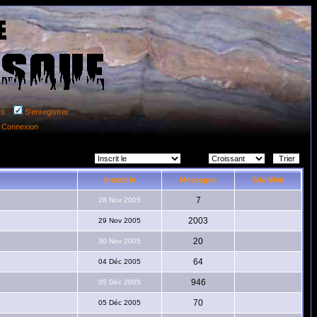
rs
S'enregistrer
Connexion
ectionner la méthode de tri:
Ordre
Inscrit le
Messages
Site Web
7
28 Nov 2005
2003
29 Nov 2005
20
30 Nov 2005
64
04 Déc 2005
946
05 Déc 2005
70
05 Déc 2005