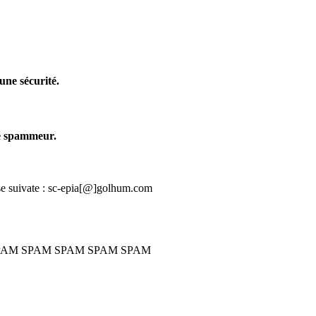
une sécurité.
me spammeur.
sse suivate : sc-epia[@]golhum.com
PAM SPAM SPAM SPAM SPAM