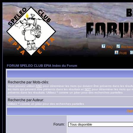
FAQ
Recher
Profil
FORUM SPELEO CLUB EPIA Index du Forum
Recherche par Mots-clés:
Vous pouvez utiliser
AND
pour déterminer les mots qui doivent être présents dans les résult
les mots qui peuvent être présents dans les résultats et
NOT
pour déterminer les mots qui n
présents dans les résultats. Utilisez * comme un joker pour des recherches partielles
Recherche par Auteur:
Utilisez * comme un joker pour des recherches partielles
Opt
Forum: