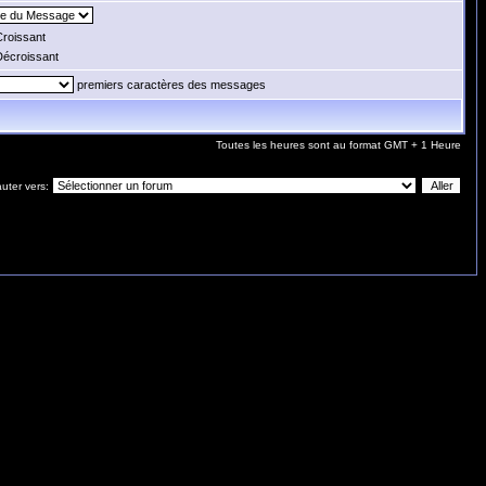
roissant
écroissant
premiers caractères des messages
Toutes les heures sont au format GMT + 1 Heure
uter vers: