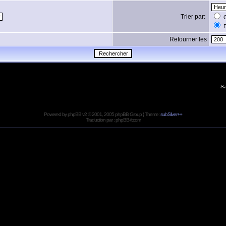
Trier par:
C
D
Retourner les
Sa
Powered by
phpBB
v2 © 2001, 2005 phpBB Group ¦ Theme:
subSilver++
Traduction par :
phpBB-fr.com