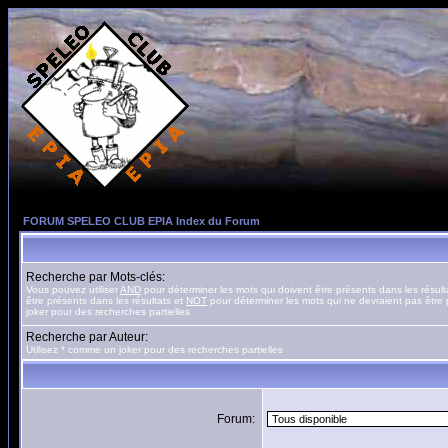
FORUM SPELEO CLUB EPIA Index du Forum
Recherche par Mots-clés:
Vous pouvez utiliser
AND
pour déterminer les mots qui doivent être présents dans les résult
être présents dans les résultats et
NOT
pour déterminer les mots qui ne devraient pas être 
joker pour des recherches partielles
Recherche par Auteur:
Utilisez * comme un joker pour des recherches partielles
Forum: