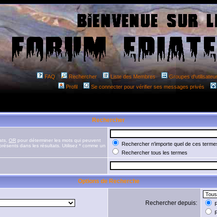
FAQ
Rechercher
Liste des Membres
Groupes d'utilisateu
Profil
Se connecter pour vérifier ses messages privés
Rechercher
ats,
OR
pour déterminer les mots qui peuvent
Rechercher n'importe quel de ces terme
présents dans les résultats. Utilisez * comme un
Rechercher tous les termes
Options de Recherche
Rechercher depuis:
R
R