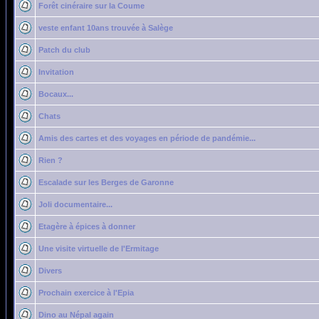
Forêt cinéraire sur la Coume
veste enfant 10ans trouvée à Salège
Patch du club
Invitation
Bocaux...
Chats
Amis des cartes et des voyages en période de pandémie...
Rien ?
Escalade sur les Berges de Garonne
Joli documentaire...
Etagère à épices à donner
Une visite virtuelle de l'Ermitage
Divers
Prochain exercice à l'Epia
Dino au Népal again