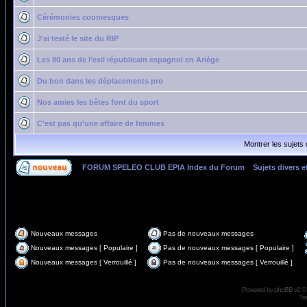
Cérémonies coumesques
J'ai testé le site du RIP
Les 80 ans de l’exil républicain espagnol en Ariège
Du bon dans les déplacements pro
Nos amies les bêtes font du sport
C'est pas qu'une affaire de femmes
Montrer les sujets
FORUM SPELEO CLUB EPIA Index du Forum
»
Sujets divers et
Page
1
sur
1
Nouveaux messages
Pas de nouveaux messages
Nouveaux messages [ Populaire ]
Pas de nouveaux messages [ Populaire ]
Nouveaux messages [ Verrouillé ]
Pas de nouveaux messages [ Verrouillé ]
Powered by
phpBB
v2 ©
Tra