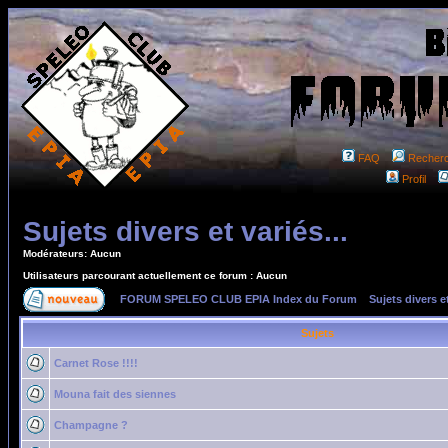
FAQ
Recher
Profil
Sujets divers et variés...
Modérateurs: Aucun
Utilisateurs parcourant actuellement ce forum : Aucun
FORUM SPELEO CLUB EPIA Index du Forum
»
Sujets divers et
Sujets
Carnet Rose !!!!
Mouna fait des siennes
Champagne ?