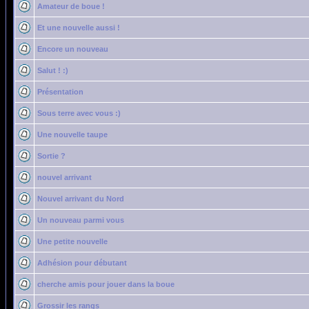
Amateur de boue !
Et une nouvelle aussi !
Encore un nouveau
Salut ! :)
Présentation
Sous terre avec vous :)
Une nouvelle taupe
Sortie ?
nouvel arrivant
Nouvel arrivant du Nord
Un nouveau parmi vous
Une petite nouvelle
Adhésion pour débutant
cherche amis pour jouer dans la boue
Grossir les rangs