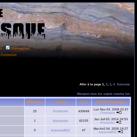
rs
S'enregistrer
Connexion
Aller à la page
1
,
2
,
3
,
4
Suivante
Marquez tous les sujets comme lus
Réponses
Auteur
Vus
Derniers Messages
Lun Nov 03, 2008 22:47
thomazino
25
430649
Christophe
Jeu Juil 03, 2014 19:53
1
thomazino
82155
thomazino
Mar Aoû 04, 2026 19:27
0
braveowl652
47
braveowl652