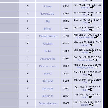
Vio
Jeu Mai 30, 2024 22:24
0
Johann
6414
Johann
Mer Mai 01, 2024 14:59
3
EmmaCSD
9356
Vio
Lun Avr 08, 2024 19:47
1
Abz
11094
Abz
Ven Fév 09, 2024 16:40
2
Momo
12075
Momo
Mer Jan 24, 2024 12:57
2
Mathieu Weber
12713
Mathieu Weber
Mer Nov 22, 2023 10:43
2
Quentin
9908
Quentin
Sam Nov 18, 2023 18:41
6
Floflo
12859
Floflo
Dim Oct 22, 2023 15:34
5
Annooschka
14935
Annooschka
Ven Sep 01, 2023 15:06
0
Mimi_la_souris
11059
Mimi_la_souris
Sam Juil 22, 2023 10:48
8
grelou
18395
Vio
Mar Juil 04, 2023 23:10
1
Kévin M
9338
Vio
Jeu Mai 11, 2023 8:16
2
popoche
10023
Isa !
Lun Avr 17, 2023 9:46
3
aurelie-m
11594
Isa !
Dim Déc 25, 2022 11:17
1
Bébou_d'amour
11008
Benito