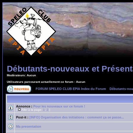
Débutants-nouveaux et Présent
Modérateurs: Aucun
Utilisateurs parcourant actuellement ce forum : Aucun
FORUM SPELEO CLUB EPIA Index du Forum
»
Débutants-nou
Annonce :
Pour les nouveaux sur ce forum !
[
Aller à la page:
1
,
2
]
Post-it :
[INFO] Organisation des initiations : comment ça se passe...
Ma presentation