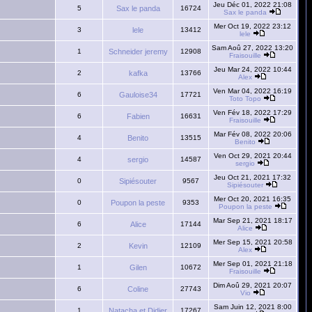
Jeu Déc 01, 2022 21:08
5
Sax le panda
16724
Sax le panda
Mer Oct 19, 2022 23:12
3
lele
13412
lele
Sam Aoû 27, 2022 13:20
1
Schneider jeremy
12908
Fraisouille
Jeu Mar 24, 2022 10:44
2
kafka
13766
Alex
Ven Mar 04, 2022 16:19
6
Gauloise34
17721
Toto Topo
Ven Fév 18, 2022 17:29
6
Fabien
16631
Fraisouille
Mar Fév 08, 2022 20:06
4
Benito
13515
Benito
Ven Oct 29, 2021 20:44
4
sergio
14587
sergio
Jeu Oct 21, 2021 17:32
0
Sipiésouter
9567
Sipiésouter
Mer Oct 20, 2021 16:35
0
Poupon la peste
9353
Poupon la peste
Mar Sep 21, 2021 18:17
6
Alice
17144
Alice
Mer Sep 15, 2021 20:58
2
Kevin
12109
Alex
Mer Sep 01, 2021 21:18
1
Gilen
10672
Fraisouille
Dim Aoû 29, 2021 20:07
6
Coline
27743
Vio
Sam Juin 12, 2021 8:00
1
Natacha et Didier
17267