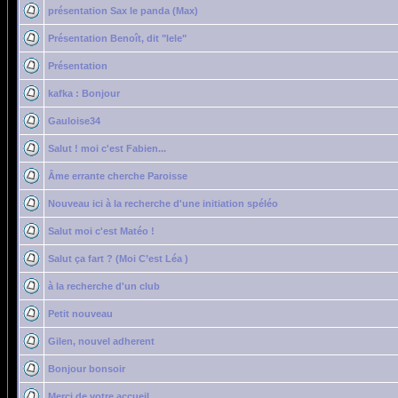
présentation Sax le panda (Max)
Présentation Benoît, dit "lele"
Présentation
kafka : Bonjour
Gauloise34
Salut ! moi c'est Fabien...
Âme errante cherche Paroisse
Nouveau ici à la recherche d'une initiation spéléo
Salut moi c'est Matéo !
Salut ça fart ? (Moi C’est Léa )
à la recherche d'un club
Petit nouveau
Gilen, nouvel adherent
Bonjour bonsoir
Merci de votre accueil