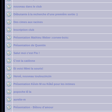
nouveau dans le club
Débutante à la recherche d'une première sortie :)
Des cimes aux racines
Inscription club
Présentation Mathieu Weber :corvee-bois:
Présentation de Quentin
Salut moi c'est Flo !
C'est la catAnne
Et voici Mimi la souris!
Hervé, nouveau toulouzinzin
Présentation Kévin M ou Kéké pour les intimes
popoche lé la
aurelie-m
Présentation - Bébou d'amour