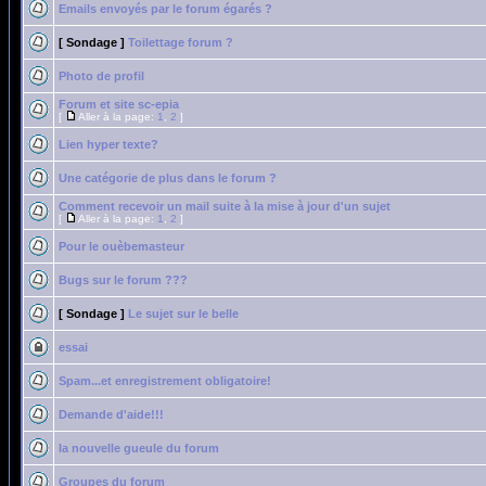
Emails envoyés par le forum égarés ?
[ Sondage ]
Toilettage forum ?
Photo de profil
Forum et site sc-epia
[
Aller à la page:
1
,
2
]
Lien hyper texte?
Une catégorie de plus dans le forum ?
Comment recevoir un mail suite à la mise à jour d'un sujet
[
Aller à la page:
1
,
2
]
Pour le ouèbemasteur
Bugs sur le forum ???
[ Sondage ]
Le sujet sur le belle
essai
Spam...et enregistrement obligatoire!
Demande d'aide!!!
la nouvelle gueule du forum
Groupes du forum