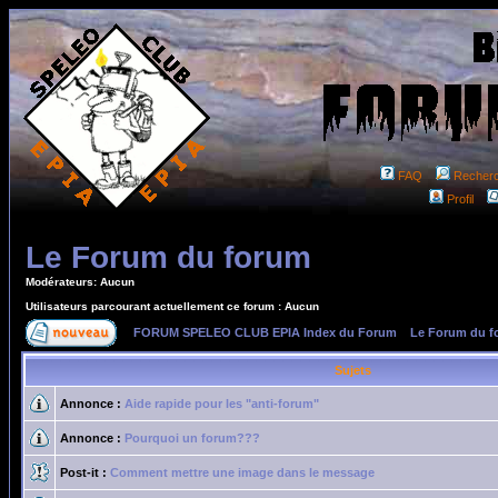
FAQ
Recher
Profil
Le Forum du forum
Modérateurs: Aucun
Utilisateurs parcourant actuellement ce forum : Aucun
FORUM SPELEO CLUB EPIA Index du Forum
»
Le Forum du f
Sujets
Annonce :
Aide rapide pour les "anti-forum"
Annonce :
Pourquoi un forum???
Post-it :
Comment mettre une image dans le message