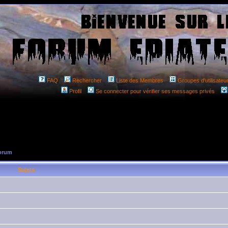
FAQ
Rechercher
Liste des Membres
Groupes d'utilisateu
Profil
Se connecter pour vérifier ses messages privés
orum
Sujets