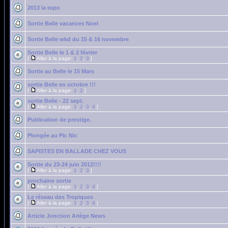
2013 la topo
Sortie Belle vacances Noel
Sortie Belle wkd du 15 & 16 novembre
Sortie Belle le 1 & 2 février
[
Aller à la page:
1
,
2
,
3
]
Sortie au Belle le 15 Mars
sortie Belle en octobre !!!
[
Aller à la page:
1
,
2
]
sortie Belle - 22 sept.
[
Aller à la page:
1
,
2
,
3
,
4
]
Publication de prestige.
Plongée au Pic Nic
SAPISTES EN BALLADE CHEZ VOUS
Sortie du 23-24 juin 2012!!!!
[
Aller à la page:
1
,
2
,
3
]
prochaine sortie
[
Aller à la page:
1
,
2
,
3
,
4
]
Le réseau des Tropiques
[
Aller à la page:
1
,
2
,
3
,
4
]
Article Jonction Ariège News