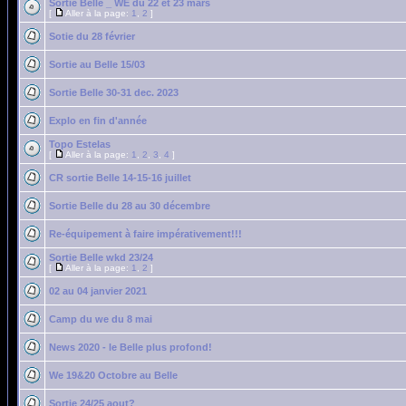
Sortie Belle _ WE du 22 et 23 mars
[
Aller à la page:
1
,
2
]
Sotie du 28 février
Sortie au Belle 15/03
Sortie Belle 30-31 dec. 2023
Explo en fin d'année
Topo Estelas
[
Aller à la page:
1
,
2
,
3
,
4
]
CR sortie Belle 14-15-16 juillet
Sortie Belle du 28 au 30 décembre
Re-équipement à faire impérativement!!!
Sortie Belle wkd 23/24
[
Aller à la page:
1
,
2
]
02 au 04 janvier 2021
Camp du we du 8 mai
News 2020 - le Belle plus profond!
We 19&20 Octobre au Belle
Sortie 24/25 aout?