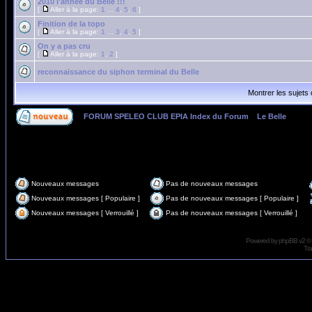
2010 l'année du Belle !!!
[
Aller à la page:
1
...
4
,
5
,
6
]
Finition de la topo
[
Aller à la page:
1
...
3
,
4
,
5
]
On y a pas cru
[
Aller à la page:
1
,
2
]
reconnaissance du siphon terminal du Belle
Montrer les sujets
FORUM SPELEO CLUB EPIA Index du Forum
»
Le Belle
Page
1
sur
2
Nouveaux messages
Pas de nouveaux messages
Nouveaux messages [ Populaire ]
Pas de nouveaux messages [ Populaire ]
Nouveaux messages [ Verrouillé ]
Pas de nouveaux messages [ Verrouillé ]
Powered by
phpBB
v2 ©
Tra