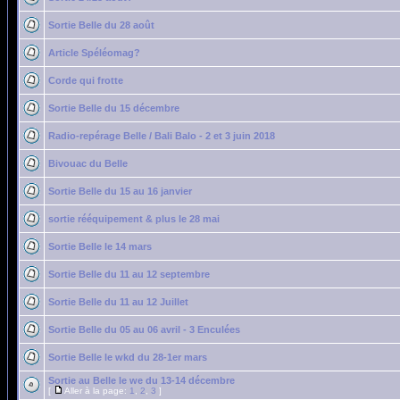
Sortie Belle du 28 août
Article Spéléomag?
Corde qui frotte
Sortie Belle du 15 décembre
Radio-repérage Belle / Bali Balo - 2 et 3 juin 2018
Bivouac du Belle
Sortie Belle du 15 au 16 janvier
sortie rééquipement & plus le 28 mai
Sortie Belle le 14 mars
Sortie Belle du 11 au 12 septembre
Sortie Belle du 11 au 12 Juillet
Sortie Belle du 05 au 06 avril - 3 Enculées
Sortie Belle le wkd du 28-1er mars
Sortie au Belle le we du 13-14 décembre
[
Aller à la page:
1
,
2
,
3
]