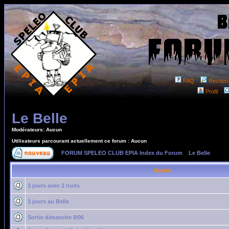
FAQ
Recher
Profil
Le Belle
Modérateurs: Aucun
Utilisateurs parcourant actuellement ce forum : Aucun
FORUM SPELEO CLUB EPIA Index du Forum
»
Le Belle
Sujets
3 jours avec 2 nuits
3 jours au Belle
Sortie dimanche 8/06