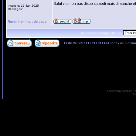
Salut vio, non pas dispo samedi mais dimanche et
Inscrit le: 16 Jan 2025
Messages: 8
Revenir en haut de page
Montrer les messages depuis:
FORUM SPELEO CLUB EPIA Index du Forum
Page
1
sur
1
Powered by
phpBB
v2 ©
Tra