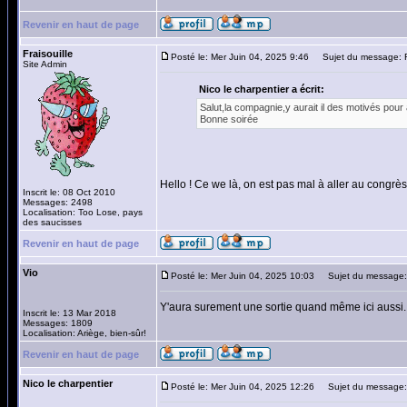
Revenir en haut de page
Fraisouille
Posté le: Mer Juin 04, 2025 9:46
Sujet du message: R
Site Admin
Nico le charpentier a écrit:
Salut,la compagnie,y aurait il des motivés pour 
Bonne soirée
Hello ! Ce we là, on est pas mal à aller au congr
Inscrit le: 08 Oct 2010
Messages: 2498
Localisation: Too Lose, pays
des saucisses
Revenir en haut de page
Vio
Posté le: Mer Juin 04, 2025 10:03
Sujet du message:
Y'aura surement une sortie quand même ici aussi...
Inscrit le: 13 Mar 2018
Messages: 1809
Localisation: Ariège, bien-sûr!
Revenir en haut de page
Nico le charpentier
Posté le: Mer Juin 04, 2025 12:26
Sujet du message: