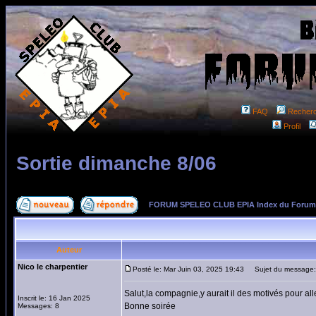
FAQ
Recher
Profil
Sortie dimanche 8/06
FORUM SPELEO CLUB EPIA Index du Forum
Auteur
Nico le charpentier
Posté le: Mar Juin 03, 2025 19:43
Sujet du message: 
Salut,la compagnie,y aurait il des motivés pour all
Inscrit le: 16 Jan 2025
Bonne soirée
Messages: 8